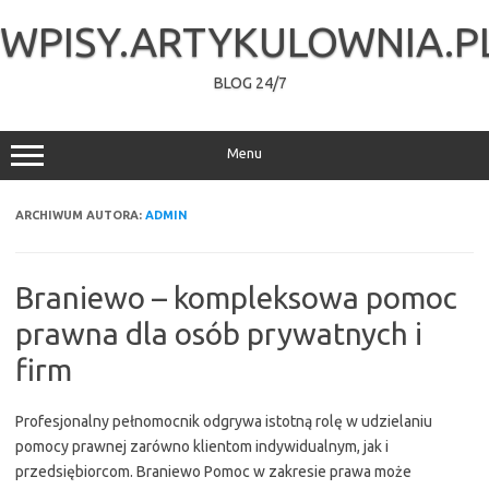
Przejdź
do
WPISY.ARTYKULOWNIA.P
treści
BLOG 24/7
Menu
ARCHIWUM AUTORA:
ADMIN
Braniewo – kompleksowa pomoc
prawna dla osób prywatnych i
firm
Profesjonalny pełnomocnik odgrywa istotną rolę w udzielaniu
pomocy prawnej zarówno klientom indywidualnym, jak i
przedsiębiorcom. Braniewo Pomoc w zakresie prawa może